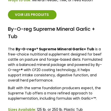
Ways to Use:
Mineral Feeder, TMR, or Feed Ration
VOIR LES PRODUITS
By-O-reg Supreme Mineral Garlic +
Tub
The
By-O-reg+® Supreme Mineral Garlic+ Tub
is a
free-choice nutritional supplement designed for beef
cattle on pasture and forage-based diets. Formulated
with a balanced mineral package and powered by By-
O-reg+® with CF20 coating technology, it helps
support intake consistency, digestive function, and
overall herd performance.
Built with the same foundation producers expect, the
Supreme Tub offers a more refined approach to
supplementation, including formulas with Garlic+™.
Sizes Available:
125 lb. or 250 lb. Plastic Tub